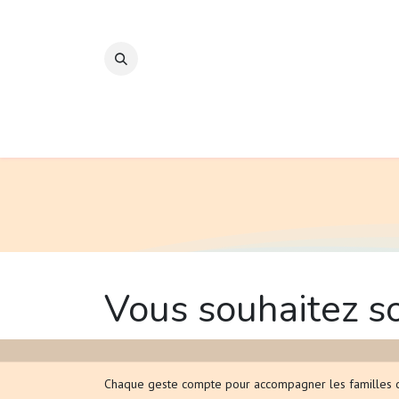
Se rendre au contenu
L'association bébé warrior
Le sac de naissanc
Vous souhaitez so
Chaque geste compte pour accompagner les familles co