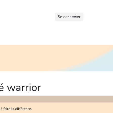
Se connecter
maturité"
Section tricoteuses et crocheteuses
Devenir parent b
é warrior
faire la différence.