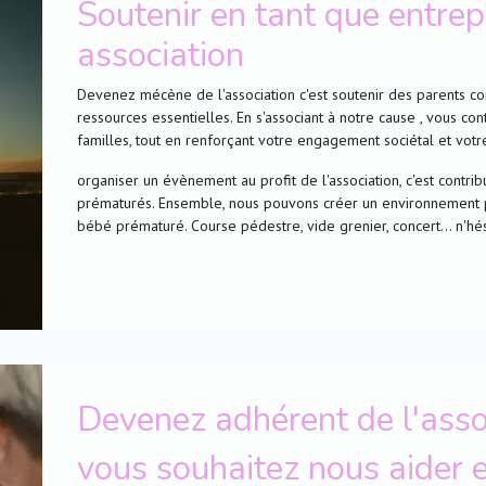
Soutenir en tant que entrep
association
Devenez mécène de l'association c'est soutenir des parents con
ressources essentielles. En s'associant à notre cause , vous co
familles, tout en renforçant votre engagement sociétal et votre 
organiser un évènement au profit de l'association, c'est contri
prématurés. Ensemble, nous pouvons créer un environnement pl
bébé prématuré. Course pédestre, vide grenier, concert... n'hés
Devenez adhérent de l'asso
vous souhaitez nous aider e